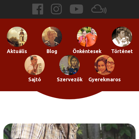
Skip
to
content
Aktuális
Blog
Önkéntesek
Történet
Sajtó
Szervezők
Gyerekmaros