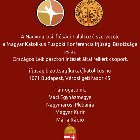
A Nagymarosi Ifjúsági Találkozó szervezője
a Magyar Katolikus Püspöki Konferencia Ifjúsági Bizottsága
és az
Országos Lelkipásztori Intézet által felkért csoport.
ifjusagibizottsag[kukac]katolikus.hu
1071 Budapest, Városligeti fasor 45.
Támogatóink:
Váci Egyházmegye
Nagymarosi Plébánia
Magyar Kurír
Mária Rádió