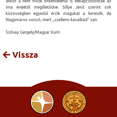
akkor a nem hívők önkéntelenül is bekapcsolódtak az
ima erejétől megilletődve. Sillye Jenő szerint sok
közösségben egyedül érzik magukat a keresők, de
Nagymaros vonzó, mert „szellemi kavalkád” van.
Szilvay Gergely/Magyar Kurír
Vissza