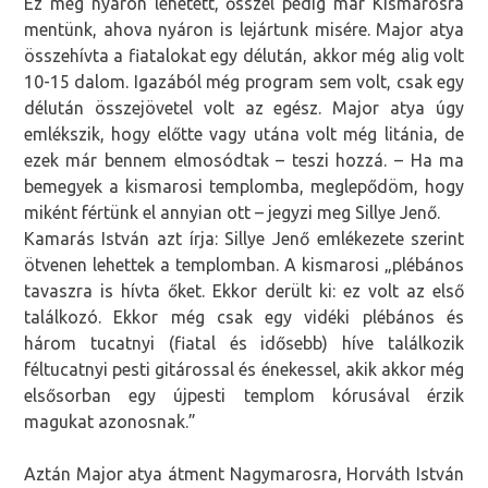
Ez még nyáron lehetett, ősszel pedig már Kismarosra
mentünk, ahova nyáron is lejártunk misére. Major atya
összehívta a fiatalokat egy délután, akkor még alig volt
10-15 dalom. Igazából még program sem volt, csak egy
délután összejövetel volt az egész. Major atya úgy
emlékszik, hogy előtte vagy utána volt még litánia, de
ezek már bennem elmosódtak – teszi hozzá. – Ha ma
bemegyek a kismarosi templomba, meglepődöm, hogy
miként fértünk el annyian ott – jegyzi meg Sillye Jenő.
Kamarás István azt írja: Sillye Jenő emlékezete szerint
ötvenen lehettek a templomban. A kismarosi „plébános
tavaszra is hívta őket. Ekkor derült ki: ez volt az első
találkozó. Ekkor még csak egy vidéki plébános és
három tucatnyi (fiatal és idősebb) híve találkozik
féltucatnyi pesti gitárossal és énekessel, akik akkor még
elsősorban egy újpesti templom kórusával érzik
magukat azonosnak.”
Aztán Major atya átment Nagymarosra, Horváth István