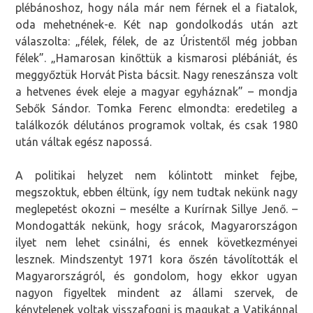
plébánoshoz, hogy nála már nem férnek el a fiatalok,
oda mehetnének-e. Két nap gondolkodás után azt
válaszolta: „félek, félek, de az Úristentől még jobban
félek”. „Hamarosan kinőttük a kismarosi plébániát, és
meggyőztük Horvát Pista bácsit. Nagy reneszánsza volt
a hetvenes évek eleje a magyar egyháznak” – mondja
Sebők Sándor. Tomka Ferenc elmondta: eredetileg a
találkozók délutános programok voltak, és csak 1980
után váltak egész napossá.
A politikai helyzet nem kólintott minket fejbe,
megszoktuk, ebben éltünk, így nem tudtak nekünk nagy
meglepetést okozni – mesélte a Kurírnak Sillye Jenő. –
Mondogatták nekünk, hogy srácok, Magyarországon
ilyet nem lehet csinálni, és ennek következményei
lesznek. Mindszentyt 1971 kora őszén távolították el
Magyarországról, és gondolom, hogy ekkor ugyan
nagyon figyeltek mindent az állami szervek, de
kénytelenek voltak visszafogni is magukat a Vatikánnal