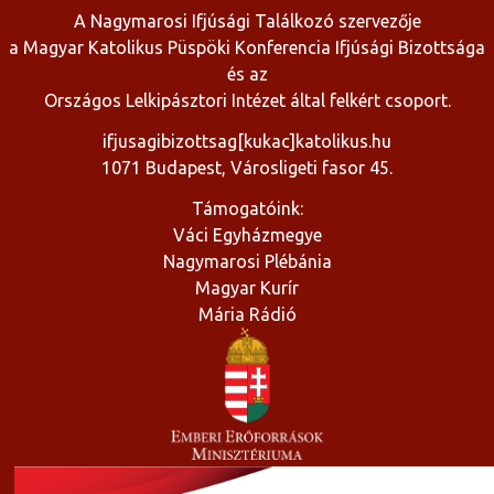
A Nagymarosi Ifjúsági Találkozó szervezője
a Magyar Katolikus Püspöki Konferencia Ifjúsági Bizottsága
és az
Országos Lelkipásztori Intézet által felkért csoport.
ifjusagibizottsag[kukac]katolikus.hu
1071 Budapest, Városligeti fasor 45.
Támogatóink:
Váci Egyházmegye
Nagymarosi Plébánia
Magyar Kurír
Mária Rádió