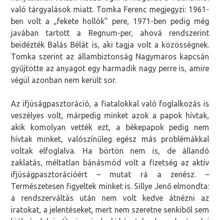
való tárgyalások miatt. Tomka Ferenc megjegyzi: 1961-
ben volt a „fekete hollók” pere, 1971-ben pedig még
javában tartott a Regnum-per, ahová rendszerint
beidézték Balás Bélát is, aki tagja volt a közösségnek.
Tomka szerint az állambiztonság Nagymaros kapcsán
gyűjtötte az anyagot egy harmadik nagy perre is, amire
végül azonban nem került sor.
Az ifjúságpasztoráció, a fiatalokkal való foglalkozás is
veszélyes volt, márpedig minket azok a papok hívtak,
akik komolyan vették ezt, a békepapok pedig nem
hívtak minket, valószínűleg egész más problémákkal
voltak elfoglalva. Ha börtön nem is, de állandó
zaklatás, méltatlan bánásmód volt a fizetség az aktív
ifjúságpasztorációért – mutat rá a zenész. –
Természetesen figyeltek minket is. Sillye Jenő elmondta:
a rendszerváltás után nem volt kedve átnézni az
iratokat, a jelentéseket, mert nem szeretne senkiből sem