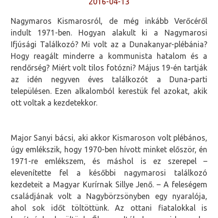
2016-04-13
Nagymaros Kismarosról, de még inkább Verőcéről
indult 1971-ben. Hogyan alakult ki a Nagymarosi
Ifjúsági Találkozó? Mi volt az a Dunakanyar-plébánia?
Hogy reagált minderre a kommunista hatalom és a
rendőrség? Miért volt tilos fotózni? Május 19-én tartják
az idén negyven éves találkozót a Duna-parti
településen. Ezen alkalomból kerestük fel azokat, akik
ott voltak a kezdetekkor.
Major Sanyi bácsi, aki akkor Kismaroson volt plébános,
úgy emlékszik, hogy 1970-ben hívott minket először, én
1971-re emlékszem, és máshol is ez szerepel –
elevenítette fel a későbbi nagymarosi találkozó
kezdeteit a Magyar Kurírnak Sillye Jenő. – A feleségem
családjának volt a Nagybörzsönyben egy nyaralója,
ahol sok időt töltöttünk. Az ottani fiatalokkal is