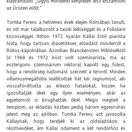
kiábrándulni. „Úgyis mindenki kénytelen lesz elszámolni
az Úristen előtt.”
Tomka Ferenc a hetvenes évek elején Rómában tanult,
és ott már találkozott a taizéi lelkiséggel és a Fokoláre
közösséggel. Itthon 1972 nyarán Kállai Emil piarista
hívta, hogy tartson diavetítéses előadást minderről a
Rókus-kápolnában. Azonban Blanckenstein Miklóséktól
(ő 1968 és 1972 közt volt szeminarista, ma az
esztergomi szeminárium rektora) kapott egy fülest,
hogy a rendőrség tudomást szerzett a tervről. Minden
villamosmegállóba leállítottak hát kér regnumost, aki
visszafordította az érkező fiatalokat, hiszen ha
igazoltatják őket egy ilyen eseményen, akár az
egyetemről is kirúghatták őket. Mégis megtelt a
templom, az előadás közben pedig három egyenruhás
jelent meg az ajtóban. Tomka Ferenc azt javasolta
Kállaynak, hogy tereljék ki az oldalajtókon a
résztvevőket, ám Kállai odament a két rendőrhöz és