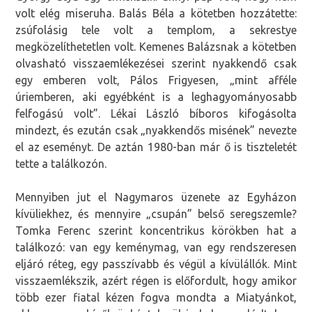
volt elég miseruha. Balás Béla a kötetben hozzátette:
zsúfolásig tele volt a templom, a sekrestye
megközelíthetetlen volt. Kemenes Balázsnak a kötetben
olvasható visszaemlékezései szerint nyakkendő csak
egy emberen volt, Pálos Frigyesen, „mint afféle
úriemberen, aki egyébként is a leghagyományosabb
felfogású volt”. Lékai László bíboros kifogásolta
mindezt, és ezután csak „nyakkendős misének” nevezte
el az eseményt. De aztán 1980-ban már ő is tiszteletét
tette a találkozón.
Mennyiben jut el Nagymaros üzenete az Egyházon
kívüliekhez, és mennyire „csupán” belső seregszemle?
Tomka Ferenc szerint koncentrikus körökben hat a
találkozó: van egy keménymag, van egy rendszeresen
eljáró réteg, egy passzívabb és végül a kívülállók. Mint
visszaemlékszik, azért régen is előfordult, hogy amikor
több ezer fiatal kézen fogva mondta a Miatyánkot,