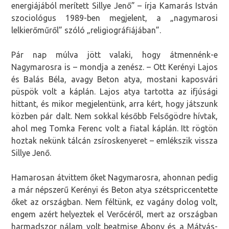
energiájából merített Sillye Jenő” – írja Kamarás István
szociológus 1989-ben megjelent, a „nagymarosi
lelkierőműről” szóló „religiográfiájában”.
Pár nap múlva jött valaki, hogy átmennénk-e
Nagymarosra is – mondja a zenész. – Ott Kerényi Lajos
és Balás Béla, avagy Beton atya, mostani kaposvári
püspök volt a káplán. Lajos atya tartotta az ifjúsági
hittant, és mikor megjelentünk, arra kért, hogy játszunk
közben pár dalt. Nem sokkal később Felsőgödre hívtak,
ahol meg Tomka Ferenc volt a fiatal káplán. Itt rögtön
hoztak nekünk tálcán zsíroskenyeret – emlékszik vissza
Sillye Jenő.
Hamarosan átvittem őket Nagymarosra, ahonnan pedig
a már népszerű Kerényi és Beton atya szétspriccentette
őket az országban. Nem féltünk, ez vagány dolog volt,
engem azért helyeztek el Verőcéről, mert az országban
harmadszor nálam volt beatmise Abony és a Mátyás-