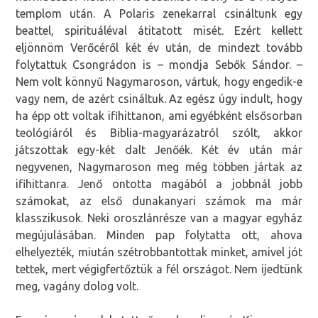
templom után. A Polaris zenekarral csináltunk egy
beattel, spirituáléval átitatott misét. Ezért kellett
eljönnöm Verőcéről két év után, de mindezt tovább
folytattuk Csongrádon is – mondja Sebők Sándor. –
Nem volt könnyű Nagymaroson, vártuk, hogy engedik-e
vagy nem, de azért csináltuk. Az egész úgy indult, hogy
ha épp ott voltak ifihittanon, ami egyébként elsősorban
teológiáról és Biblia-magyarázatról szólt, akkor
játszottak egy-két dalt Jenőék. Két év után már
negyvenen, Nagymaroson meg még többen jártak az
ifihittanra. Jenő ontotta magából a jobbnál jobb
számokat, az első dunakanyari számok ma már
klasszikusok. Neki oroszlánrésze van a magyar egyház
megújulásában. Minden pap folytatta ott, ahova
elhelyezték, miután szétrobbantottak minket, amivel jót
tettek, mert végigfertőztük a fél országot. Nem ijedtünk
meg, vagány dolog volt.