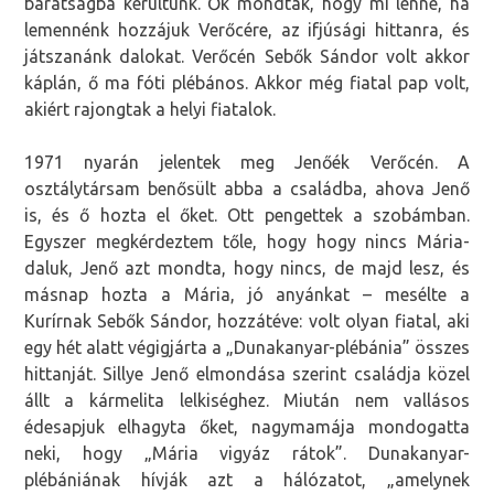
barátságba kerültünk. Ők mondták, hogy mi lenne, ha
lemennénk hozzájuk Verőcére, az ifjúsági hittanra, és
játszanánk dalokat. Verőcén Sebők Sándor volt akkor
káplán, ő ma fóti plébános. Akkor még fiatal pap volt,
akiért rajongtak a helyi fiatalok.
1971 nyarán jelentek meg Jenőék Verőcén. A
osztálytársam benősült abba a családba, ahova Jenő
is, és ő hozta el őket. Ott pengettek a szobámban.
Egyszer megkérdeztem tőle, hogy hogy nincs Mária-
daluk, Jenő azt mondta, hogy nincs, de majd lesz, és
másnap hozta a Mária, jó anyánkat – mesélte a
Kurírnak Sebők Sándor, hozzátéve: volt olyan fiatal, aki
egy hét alatt végigjárta a „Dunakanyar-plébánia” összes
hittanját. Sillye Jenő elmondása szerint családja közel
állt a kármelita lelkiséghez. Miután nem vallásos
édesapjuk elhagyta őket, nagymamája mondogatta
neki, hogy „Mária vigyáz rátok”. Dunakanyar-
plébániának hívják azt a hálózatot, „amelynek