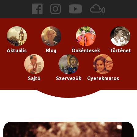
Skip
to
content
Aktuális
Blog
Önkéntesek
Történet
Sajtó
Szervezők
Gyerekmaros