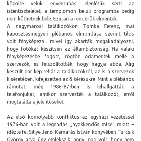
közölte velük: egyenruhás jelenlétük sérti az
istentiszteletet, a templomon belüli programba pedig
nem köthetnek bele. Ezután a rendőrök elmentek.
A nagymarosi találkozókon Tomka Ferenc, mai
káposztásmegyeri plébános elmondása szerint tilos
volt fényképezni, mivel így akarták megakadályozni,
hogy fotókat készítsen az állambiztonság. Ha valaki
fényképezésbe fogott, rögtön odamentek mellé a
szervezők, és felszólították, hogy hagyja abba. Alig
készült pár kép tehát a találkozókról, az is a szervezők
kíséretében, kifejezetten az ő kérésükre. Mint a plébános
rámutat: még 1986-87-ben is lehallgatták a
telefonjukat, amikor szervezték a találkozót, erről
megtalálta a jelentéseket.
Az első komolyabb konfliktus az egyházi vezetéssel
1976-ban volt a legendás „nyakkendős mise” miatt –
idézte fel Sillye Jenő. Kamarás István könyvében Turcsik
György atya úgy emlékszik: annyi pap volt, hogy nem