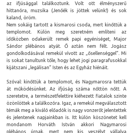
az ifjúsággal találkoztunk. Volt ott élményszerű
hittanóra, muzsika (Jenőék is jöttek velünk!) és sok
kaland, öröm.
Nem sokáig tartott a kismarosi csoda, mert kinőttük a
templomot. Külön meg szeretném említeni az
időközben odakerült remek papi egyéniséget, Major
Sándor plébános atyát. Ő aztán nem félt. Jogász
gondolkodásával remekül vívott az „ősellenséggel”. Mi
is sokat tanultunk tőle, hogy lehet jogi paragrafusokkal
kijátszani „legálisan” Isten és az Egyház hiénáit.
Szóval: kinőttük a templomot, és Nagymarosra tettük
át működésünket. Az ifjúság száma nőttön nőtt. A
szeretetre, a természetfelettire kiéhezett fiatalok szinte
özönlöttek a találkozóra. Igaz, a remekül megválasztott
témák meg a kiváló előadók is nagy vonzerőt jelentettek
és jelentenek napjainkban is. Itt külön köszönetet kell
mondanom Horváth István akkori Nagymarosi
plébános úrnak, mert nem kis veszélyt vállalva