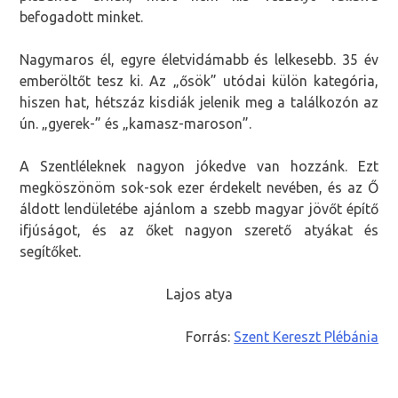
befogadott minket.
Nagymaros él, egyre életvidámabb és lelkesebb. 35 év
emberöltőt tesz ki. Az „ősök” utódai külön kategória,
hiszen hat, hétszáz kisdiák jelenik meg a találkozón az
ún. „gyerek-” és „kamasz-maroson”.
A Szentléleknek nagyon jókedve van hozzánk. Ezt
megköszönöm sok-sok ezer érdekelt nevében, és az Ő
áldott lendületébe ajánlom a szebb magyar jövőt építő
ifjúságot, és az őket nagyon szerető atyákat és
segítőket.
Lajos atya
Forrás:
Szent Kereszt Plébánia