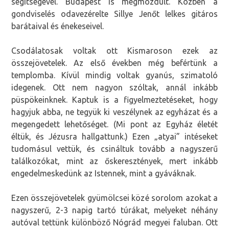
segítségével. Budapest is megmozdult. Közben a
gondviselés odavezérelte Sillye Jenőt lelkes gitáros
barátaival és énekeseivel.
Csodálatosak voltak ott Kismaroson ezek az
összejövetelek. Az első években még befértünk a
templomba. Kívül mindig voltak gyanús, szimatoló
idegenek. Ott nem nagyon szóltak, annál inkább
püspökeinknek. Kaptuk is a figyelmeztetéseket, hogy
hagyjuk abba, ne tegyük ki veszélynek az egyházat és a
megengedett lehetőséget. (Mi pont az Egyház életét
éltük, és Jézusra hallgattunk.) Ezen „atyai” intéseket
tudomásul vettük, és csináltuk tovább a nagyszerű
találkozókat, mint az őskeresztények, mert inkább
engedelmeskedünk az Istennek, mint a gyáváknak.
Ezen összejövetelek gyümölcsei közé sorolom azokat a
nagyszerű, 2-3 napig tartó túrákat, melyeket néhány
autóval tettünk különböző Nógrád megyei faluban. Ott