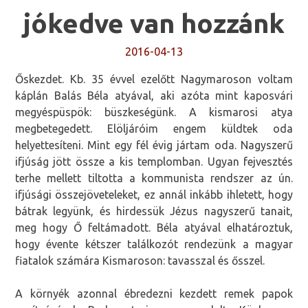
jókedve van hozzánk
2016-04-13
Őskezdet. Kb. 35 évvel ezelőtt Nagymaroson voltam
káplán Balás Béla atyával, aki azóta mint kaposvári
megyéspüspök: büszkeségünk. A kismarosi atya
megbetegedett. Elöljáróim engem küldtek oda
helyettesíteni. Mint egy fél évig jártam oda. Nagyszerű
ifjúság jött össze a kis templomban. Ugyan fejvesztés
terhe mellett tiltotta a kommunista rendszer az ún.
ifjúsági összejöveteleket, ez annál inkább ihletett, hogy
bátrak legyünk, és hirdessük Jézus nagyszerű tanait,
meg hogy Ő feltámadott. Béla atyával elhatároztuk,
hogy évente kétszer találkozót rendezünk a magyar
fiatalok számára Kismaroson: tavasszal és ősszel.
A környék azonnal ébredezni kezdett remek papok