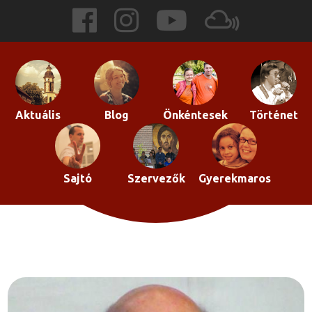
Skip
to
content
Aktuális
Blog
Önkéntesek
Történet
Sajtó
Szervezők
Gyerekmaros