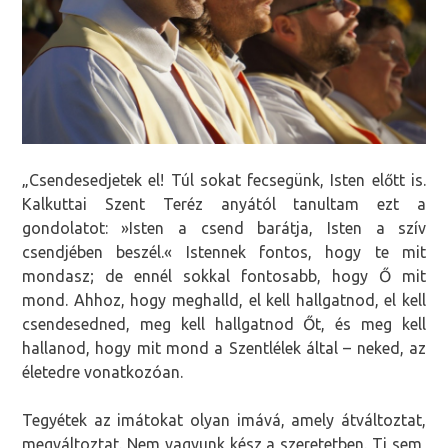
„Csendesedjetek el! Túl sokat fecsegünk, Isten előtt is.
Kalkuttai Szent Teréz anyától tanultam ezt a
gondolatot: »Isten a csend barátja, Isten a szív
csendjében beszél.« Istennek fontos, hogy te mit
mondasz; de ennél sokkal fontosabb, hogy Ő mit
mond. Ahhoz, hogy meghalld, el kell hallgatnod, el kell
csendesedned, meg kell hallgatnod Őt, és meg kell
hallanod, hogy mit mond a Szentlélek által – neked, az
életedre vonatkozóan.
Tegyétek az imátokat olyan imává, amely átváltoztat,
megváltoztat. Nem vagyunk kész a szeretetben. Ti sem,