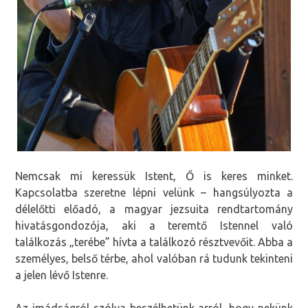
Nemcsak mi keressük Istent, Ő is keres minket.
Kapcsolatba szeretne lépni velünk – hangsúlyozta a
délelőtti előadó, a magyar jezsuita rendtartomány
hivatásgondozója, aki a teremtő Istennel való
találkozás „terébe” hívta a találkozó résztvevőit. Abba a
személyes, belső térbe, ahol valóban rá tudunk tekinteni
a jelen lévő Istenre.
Az imádságról szólva beszélhetünk arról, hogy nekünk