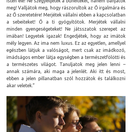
Isten elé! Ne szégyelljétek a bűneiteket, hanem bánjátok
meg! Valljátok meg, hogy rászorultok az Ő irgalmára és
az Ő szeretetére! Merjétek vállalni ebben a kapcsolatban
a sebeiteket! Ő a ti gyógyítótok. Merjétek vállalni
minden gyengeségeteket! Ne játsszatok szerepet az
imában! Legyetek igazak! Engedjétek, hogy az imátok
mély legyen. Az ima nem luxus. Ez az egyetlen, amellyel
egészben látjuk a valóságot, mert csak az imádkozó,
imádságos ember látja egységben a természetfölötti és
a természetes világot. Tanuljatok meg jelen lenni –
annak számára, aki maga a jelenlét. Aki itt és most,
ebben a jelen pillanatban szól hozzátok és találkozni
akar veletek.”