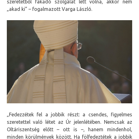
szeretetből fakadó szolgálat lett volna, akkor nem
„akad ki” – fogalmazott Varga László.
„Fedezzétek fel a jobbik részt: a csendes, figyelmes
szeretettel való létet az Úr jelenlétében. Nemcsak az
Oltáriszentség előtt – ott is –, hanem mindenhol,
minden körülmények között. Ha fölfedeztétek a jobbik