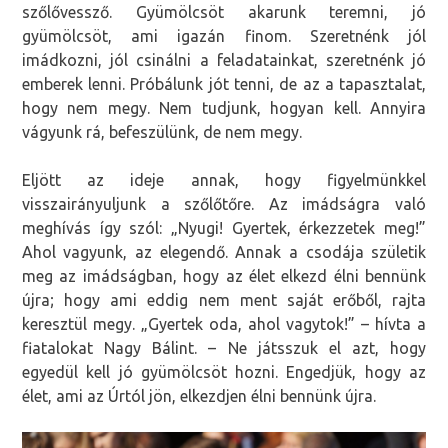
szőlővessző. Gyümölcsöt akarunk teremni, jó
gyümölcsöt, ami igazán finom. Szeretnénk jól
imádkozni, jól csinálni a feladatainkat, szeretnénk jó
emberek lenni. Próbálunk jót tenni, de az a tapasztalat,
hogy nem megy. Nem tudjunk, hogyan kell. Annyira
vágyunk rá, befeszülünk, de nem megy.
Eljött az ideje annak, hogy figyelmünkkel
visszairányuljunk a szőlőtőre. Az imádságra való
meghívás így szól: „Nyugi! Gyertek, érkezzetek meg!”
Ahol vagyunk, az elegendő. Annak a csodája születik
meg az imádságban, hogy az élet elkezd élni bennünk
újra; hogy ami eddig nem ment saját erőből, rajta
keresztül megy. „Gyertek oda, ahol vagytok!” – hívta a
fiatalokat Nagy Bálint. – Ne játsszuk el azt, hogy
egyedül kell jó gyümölcsöt hozni. Engedjük, hogy az
élet, ami az Úrtól jön, elkezdjen élni bennünk újra.