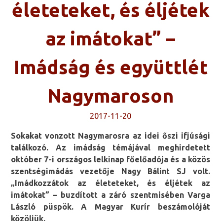
életeteket, és éljétek
az imátokat” –
Imádság és együttlét
Nagymaroson
2017-11-20
Sokakat vonzott Nagymarosra az idei őszi ifjúsági
találkozó. Az imádság témájával meghirdetett
október 7-i országos lelkinap főelőadója és a közös
szentségimádás vezetője Nagy Bálint SJ volt.
„Imádkozzátok az életeteket, és éljétek az
imátokat” – buzdított a záró szentmisében Varga
László püspök. A Magyar Kurír beszámolóját
közöljük.