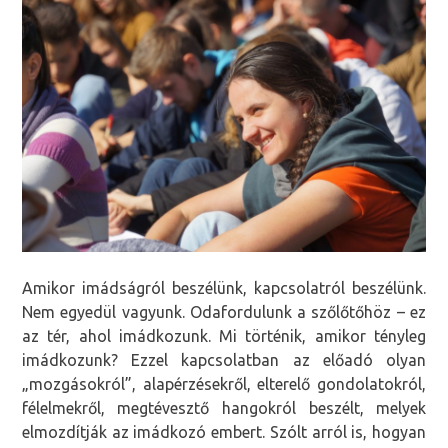
Amikor imádságról beszélünk, kapcsolatról beszélünk.
Nem egyedül vagyunk. Odafordulunk a szőlőtőhöz – ez
az tér, ahol imádkozunk. Mi történik, amikor tényleg
imádkozunk? Ezzel kapcsolatban az előadó olyan
„mozgásokról”, alapérzésekről, elterelő gondolatokról,
félelmekről, megtévesztő hangokról beszélt, melyek
elmozdítják az imádkozó embert. Szólt arról is, hogyan