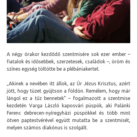
A négy órakor kezdődő szentmisére sok ezer ember –
fiatalok és idősebbek, szerzetesek, családok –, öröm és
színes egység töltötte be a plébániakertet.
„Akinek a nevében itt állok, az Úr Jézus Krisztus, azért
jött, hogy tüzet gyújtson a földön. Remélem, hogy már
lángol ez a tűz bennetek” – fogalmazott a szentmise
kezdetén Varga László kaposvári püspök, aki Palánki
Ferenc debrecen-nyíregyházi püspökkel és több mint
ötven paptestvérével együtt mutatta be a szentmisét,
melyen számos diakónus is szolgált.