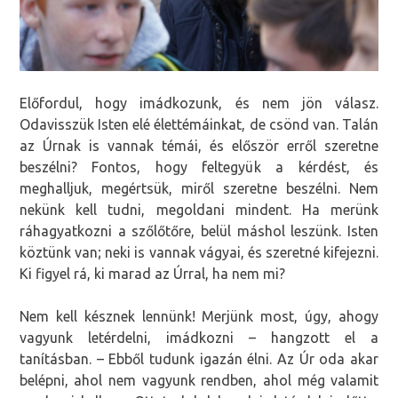
Előfordul, hogy imádkozunk, és nem jön válasz.
Odavisszük Isten elé élettémáinkat, de csönd van. Talán
az Úrnak is vannak témái, és először erről szeretne
beszélni? Fontos, hogy feltegyük a kérdést, és
meghalljuk, megértsük, miről szeretne beszélni. Nem
nekünk kell tudni, megoldani mindent. Ha merünk
ráhagyatkozni a szőlőtőre, belül máshol leszünk. Isten
köztünk van; neki is vannak vágyai, és szeretné kifejezni.
Ki figyel rá, ki marad az Úrral, ha nem mi?
Nem kell késznek lennünk! Merjünk most, úgy, ahogy
vagyunk letérdelni, imádkozni – hangzott el a
tanításban. – Ebből tudunk igazán élni. Az Úr oda akar
belépni, ahol nem vagyunk rendben, ahol még valamit