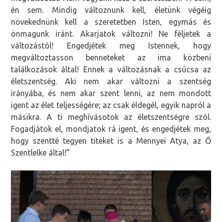
én sem. Mindig változnunk kell, életünk végéig
növekednünk kell a szeretetben Isten, egymás és
önmagunk iránt. Akarjatok változni! Ne féljetek a
változástól! Engedjétek meg Istennek, hogy
megváltoztasson benneteket az ima közbeni
találkozások által! Ennek a változásnak a csúcsa az
életszentség. Aki nem akar változni a szentség
irányába, és nem akar szent lenni, az nem mondott
igent az élet teljességére; az csak éldegél, egyik napról a
másikra. A ti meghívásotok az életszentségre szól.
Fogadjátok el, mondjatok rá igent, és engedjétek meg,
hogy szentté tegyen titeket is a Mennyei Atya, az Ő
Szentlelke által!”