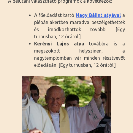
A délutáni választható programok a következők:
A főelőadást tartó
Nagy Bálint atyával
a
plébániakertben maradva beszélgethettek
és imádkozhattok tovább. [Egy
turnusban, 12 órától.]
Kerényi Lajos atya
továbbra is a
megszokott helyszínen, a
nagytemplomban vár minden résztvevőt
előadásán. [Egy turnusban, 12 órától.]