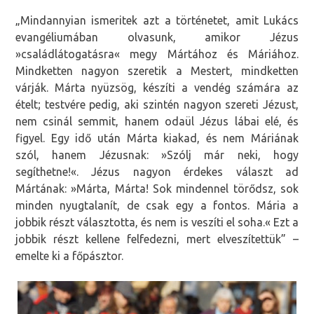
„Mindannyian ismeritek azt a történetet, amit Lukács
evangéliumában olvasunk, amikor Jézus
»családlátogatásra« megy Mártához és Máriához.
Mindketten nagyon szeretik a Mestert, mindketten
várják. Márta nyüzsög, készíti a vendég számára az
ételt; testvére pedig, aki szintén nagyon szereti Jézust,
nem csinál semmit, hanem odaül Jézus lábai elé, és
figyel. Egy idő után Márta kiakad, és nem Máriának
szól, hanem Jézusnak: »Szólj már neki, hogy
segíthetne!«. Jézus nagyon érdekes választ ad
Mártának: »Márta, Márta! Sok mindennel törődsz, sok
minden nyugtalanít, de csak egy a fontos. Mária a
jobbik részt választotta, és nem is veszíti el soha.« Ezt a
jobbik részt kellene felfedezni, mert elveszítettük” –
emelte ki a főpásztor.