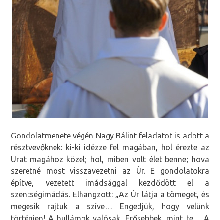
Gondolatmenete végén Nagy Bálint feladatot is adott a
résztvevőknek: ki-ki idézze fel magában, hol érezte az
Urat magához közel; hol, miben volt élet benne; hova
szeretné most visszavezetni az Úr. E gondolatokra
építve, vezetett imádsággal kezdődött el a
szentségimádás. Elhangzott: „Az Úr látja a tömeget, és
megesik rajtuk a szíve… Engedjük, hogy velünk
történjen! A hullámok valósak. Erősebbek, mint te… A