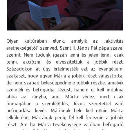
Olyan kultúrában élünk, amelyik az „aktivitás
eretnekségétől” szenved, Szent II. János Pál pápa szavai
szerint. Nem tudunk igazán lenni és jelen lenni, csak
tenni, akciózni, és elveszítettük a jobbik részt.
Századokon át úgy értelmezték ezt az evangéliumi
szakaszt, hogy ugyan Mária a jobbik részt választotta,
de nem szabad belesüppednie e jobbik részbe, amelyik
szemléli és befogadja Jézust, hanem el kell indulnia
abba az irányba, amit Márta végez, mert csak
önmagában a szemlélődés, Jézus szeretettel való
befogadása kevés. Máriának bele kell nőnie Márta
lelkületébe, Mártának pedig fel kell fedeznie a jobbik
részt. Ám ha Márta tevékenysége valóban befogadó