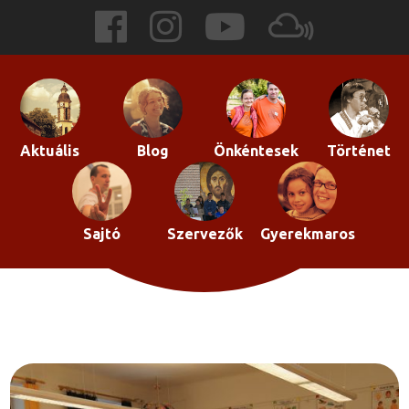
Skip
to
content
Aktuális
Blog
Önkéntesek
Történet
Sajtó
Szervezők
Gyerekmaros