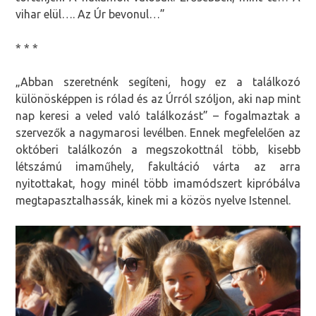
vihar elül…. Az Úr bevonul…”
* * *
„Abban szeretnénk segíteni, hogy ez a találkozó
különösképpen is rólad és az Úrról szóljon, aki nap mint
nap keresi a veled való találkozást” – fogalmaztak a
szervezők a nagymarosi levélben. Ennek megfelelően az
októberi találkozón a megszokottnál több, kisebb
létszámú imaműhely, fakultáció várta az arra
nyitottakat, hogy minél több imamódszert kipróbálva
megtapasztalhassák, kinek mi a közös nyelve Istennel.