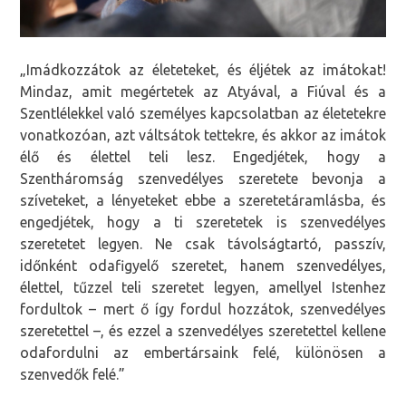
„Imádkozzátok az életeteket, és éljétek az imátokat!
Mindaz, amit megértetek az Atyával, a Fiúval és a
Szentlélekkel való személyes kapcsolatban az életetekre
vonatkozóan, azt váltsátok tettekre, és akkor az imátok
élő és élettel teli lesz. Engedjétek, hogy a
Szentháromság szenvedélyes szeretete bevonja a
szíveteket, a lényeteket ebbe a szeretetáramlásba, és
engedjétek, hogy a ti szeretetek is szenvedélyes
szeretetet legyen. Ne csak távolságtartó, passzív,
időnként odafigyelő szeretet, hanem szenvedélyes,
élettel, tűzzel teli szeretet legyen, amellyel Istenhez
fordultok – mert ő így fordul hozzátok, szenvedélyes
szeretettel –, és ezzel a szenvedélyes szeretettel kellene
odafordulni az embertársaink felé, különösen a
szenvedők felé.”