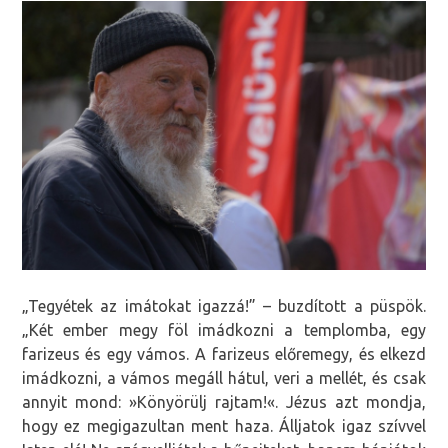
„Tegyétek az imátokat igazzá!” – buzdított a püspök.
„Két ember megy föl imádkozni a templomba, egy
farizeus és egy vámos. A farizeus előremegy, és elkezd
imádkozni, a vámos megáll hátul, veri a mellét, és csak
annyit mond: »Könyörülj rajtam!«. Jézus azt mondja,
hogy ez megigazultan ment haza. Álljatok igaz szívvel