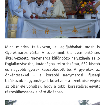
Mint minden találkozón, a legifjabbakat most is
Gyerekmaros várta. A több mint kilencven önkéntes
által vezetett, Nagymaros különböző helyszínein zajló
foglalkozásokba, imádságba rekordszámú, 652 kisebb
és nagyobb gyerek kapcsolódott be. A gyerekek az
önkéntesekkel – a korábbi nagymarosi ifjúsági
találkozók hagyományait követve – a szentmise végén
az oltár elé vonultak, hogy a többi korsztállyal együtt
részesülhessenek a záró áldásban.