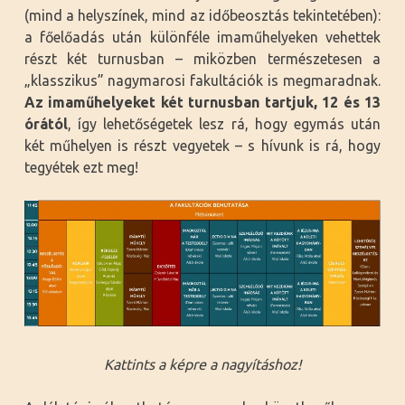
(mind a helyszínek, mind az időbeosztás tekintetében):
a főelőadás után különféle imaműhelyeken vehettek
részt két turnusban – miközben természetesen a
„klasszikus” nagymarosi fakultációk is megmaradnak.
Az imaműhelyeket két turnusban tartjuk, 12 és 13
órától
, így lehetőségetek lesz rá, hogy egymás után
két műhelyen is részt vegyetek – s hívunk is rá, hogy
tegyétek ezt meg!
Kattints a képre a nagyításhoz!