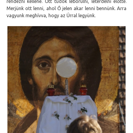
rendezni kellene. Ott tudok leborulni, letérdelni előtte.
Merjünk ott lenni, ahol Ő jelen akar lenni bennünk. Arra
vagyunk meghívva, hogy az Úrral legyünk.