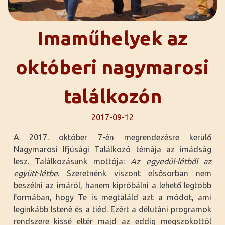
Imaműhelyek az
októberi nagymarosi
találkozón
2017-09-12
A 2017. október 7-én megrendezésre kerülő
Nagymarosi Ifjúsági Találkozó témája az imádság
lesz. Találkozásunk mottója:
Az egyedül-létből az
együtt-létbe
. Szeretnénk viszont elsősorban nem
beszélni az imáról, hanem kipróbálni a lehető legtöbb
formában, hogy Te is megtaláld azt a módot, ami
leginkább Istené és a tiéd. Ezért a délutáni programok
rendszere kissé eltér majd az eddig megszokottól